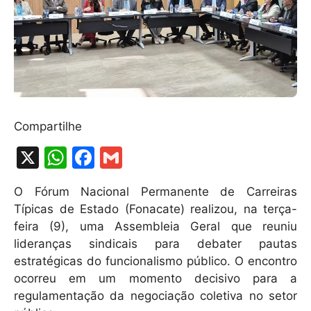
Compartilhe
X
W
F
G
h
a
m
O Fórum Nacional Permanente de Carreiras
at
c
ai
Típicas de Estado (Fonacate) realizou, na terça-
s
e
l
feira (9), uma Assembleia Geral que reuniu
A
b
lideranças sindicais para debater pautas
estratégicas do funcionalismo público. O encontro
p
o
ocorreu em um momento decisivo para a
p
o
regulamentação da negociação coletiva no setor