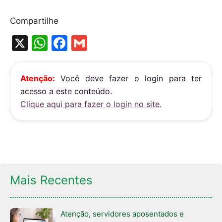
Compartilhe
X
W
F
G
h
a
m
at
c
ai
Atenção:
Você deve fazer o login para ter
s
e
l
acesso a este conteúdo.
A
b
Clique aqui para fazer o login no site.
p
o
p
o
k
Mais Recentes
Atenção, servidores aposentados e