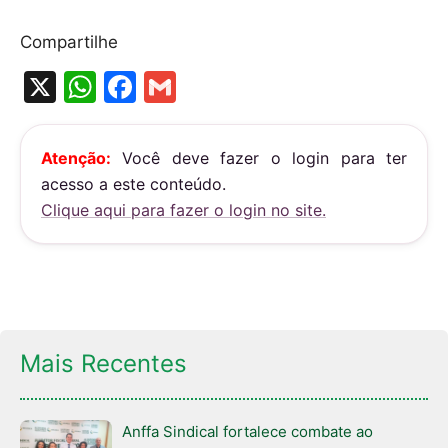
Compartilhe
X
W
F
G
h
a
m
at
c
ai
Atenção:
Você deve fazer o login para ter
s
e
l
acesso a este conteúdo.
A
b
Clique aqui para fazer o login no site.
p
o
p
o
k
Mais Recentes
Anffa Sindical fortalece combate ao