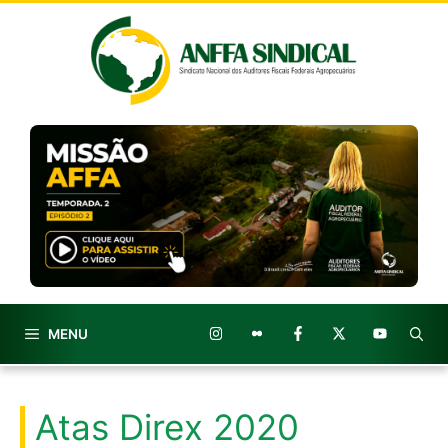
Pular
para
o
conteúdo
MENU
Atas Direx 2020