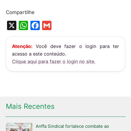
Compartilhe
X
W
F
G
h
a
m
at
c
ai
Atenção:
Você deve fazer o login para ter
s
e
l
acesso a este conteúdo.
A
b
Clique aqui para fazer o login no site.
p
o
p
o
k
Mais Recentes
Anffa Sindical fortalece combate ao