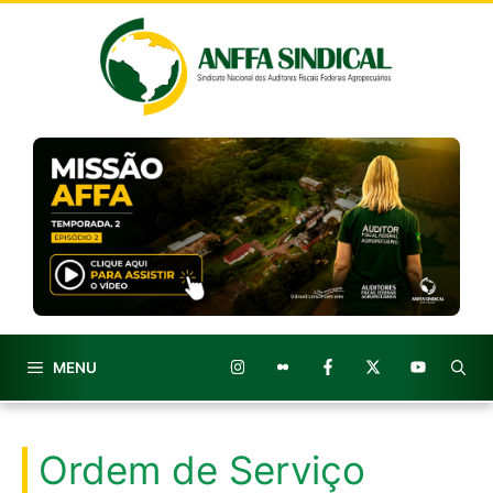
Pular
para
o
conteúdo
MENU
Ordem de Serviço