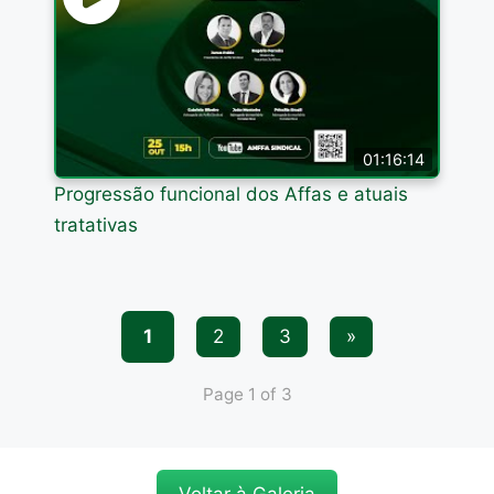
01:16:14
Progressão funcional dos Affas e atuais
tratativas
1
2
3
»
Page 1 of 3