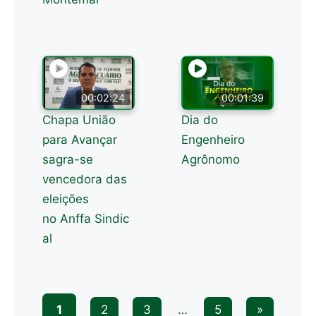
00:02:24
00:01:39
Chapa União
Dia do
para Avançar
Engenheiro
sagra-se
Agrônomo
vencedora das
eleições
no Anffa Sindic
al
1
2
3
…
5
»