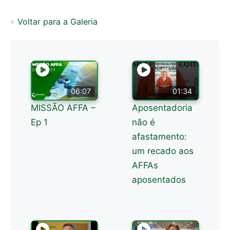
«
Voltar para a Galeria
06:07
01:34
MISSÃO AFFA –
Aposentadoria
Ep 1
não é
afastamento:
um recado aos
AFFAs
aposentados