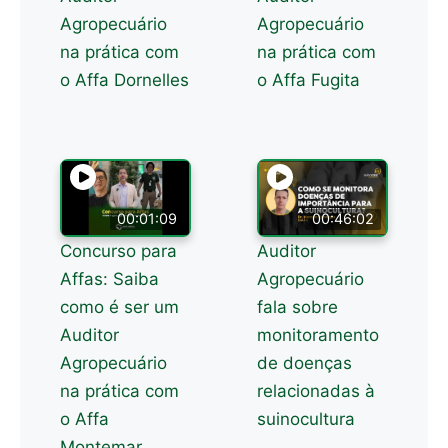
Agropecuário
Agropecuário
na prática com
na prática com
o Affa Dornelles
o Affa Fugita
00:01:09
00:46:02
Concurso para
Auditor
Affas: Saiba
Agropecuário
como é ser um
fala sobre
Auditor
monitoramento
Agropecuário
de doenças
na prática com
relacionadas à
o Affa
suinocultura
Montemar