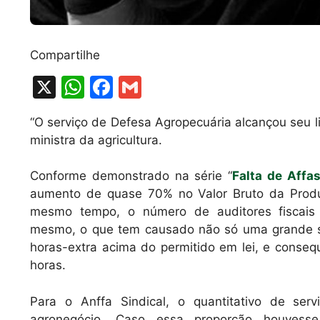
Compartilhe
X
W
F
G
h
a
m
“O serviço de Defesa Agropecuária alcançou seu lim
at
c
ai
ministra da agricultura.
s
e
l
A
b
Conforme demonstrado na série “
Falta de Affa
aumento de quase 70% no Valor Bruto da Produ
p
o
mesmo tempo, o número de auditores fiscais 
p
o
mesmo, o que tem causado não só uma grande s
k
horas-extra acima do permitido em lei, e conse
horas.
Para o Anffa Sindical, o quantitativo de se
agronegócio. Caso essa proporção houvesse 