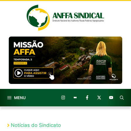
Pular
para
o
conteúdo
MENU
Notícias do Sindicato