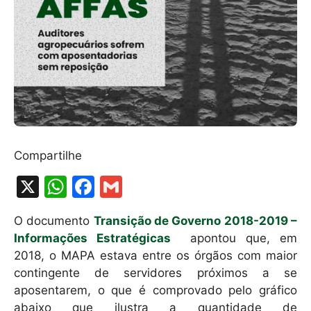
Compartilhe
X
W
F
G
h
a
m
O documento
Transição de Governo 2018-2019 –
at
c
ai
Informações Estratégicas
apontou que, em
s
e
l
2018, o MAPA estava entre os órgãos com maior
A
b
contingente de servidores próximos a se
aposentarem, o que é comprovado pelo gráfico
p
o
abaixo que ilustra a quantidade de