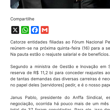
Compartilhe
X
W
F
G
h
a
m
Catorze entidades filiadas ao Fórum Nacional P
at
c
ai
reúnem-se na próxima quinta-feira (16) para a 
s
e
l
Na pauta estão o reajuste salarial e de benefícios
A
b
Segundo a ministra de Gestão e Inovação em S
p
o
reserva de R$ 11,2 bi para conceder reajustes ao
p
o
de tantas demandas das diversas carreiras é nece
k
no papel deles [servidores] pedir, e é o nosso papel
Janus Pablo, presidente do Anffa Sindical, 
negociação, ocorrida há pouco mais de um mês 
total de 37 foram convidadas. Para ele, isso d