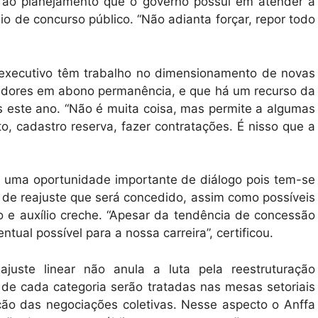
e ao planejamento que o governo possui em atender à
o de concurso público. “Não adianta forçar, repor todo
 executivo têm trabalho no dimensionamento de novas
vidores em abono permanência, e que há um recurso da
s este ano. “Não é muita coisa, mas permite a algumas
o, cadastro reserva, fazer contratações. É nisso que a
 é uma oportunidade importante de diálogo pois tem-se
e de reajuste que será concedido, assim como possíveis
o e auxílio creche. “Apesar da tendência de concessão
ntual possível para a nossa carreira”, certificou.
juste linear não anula a luta pela reestruturação
 de cada categoria serão tratadas nas mesas setoriais
ção das negociações coletivas. Nesse aspecto o Anffa