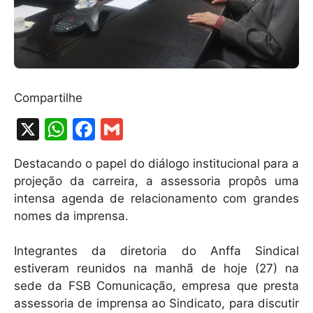
Compartilhe
X
W
F
G
h
a
m
Destacando o papel do diálogo institucional para a
at
c
ai
projeção da carreira, a assessoria propôs uma
s
e
l
intensa agenda de relacionamento com grandes
A
b
nomes da imprensa.
p
o
Integrantes da diretoria do Anffa Sindical
p
o
estiveram reunidos na manhã de hoje (27) na
k
sede da FSB Comunicação, empresa que presta
assessoria de imprensa ao Sindicato, para discutir