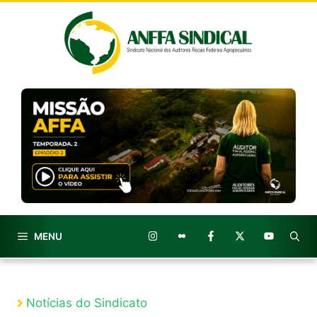
Pular
para
o
conteúdo
MENU
Notícias do Sindicato