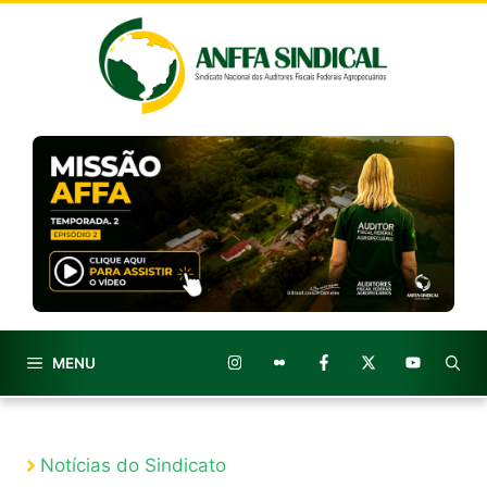
Pular
para
o
conteúdo
MENU
Notícias do Sindicato