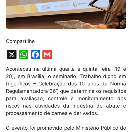
Compartilhe
X
W
F
G
h
a
m
Aconteceu na última quarta e quinta feira (19 e
at
c
ai
20), em Brasília, o seminário “Trabalho digno em
s
e
l
frigoríficos – Celebração dos 10 anos da Norma
A
b
Regulamentadora 36”, que determina os requisitos
para avaliação, controle e monitoramento dos
p
o
riscos nas atividades da indústria de abate e
p
o
processamento de carnes e derivados.
k
O evento foi promovido pelo Ministério Público do