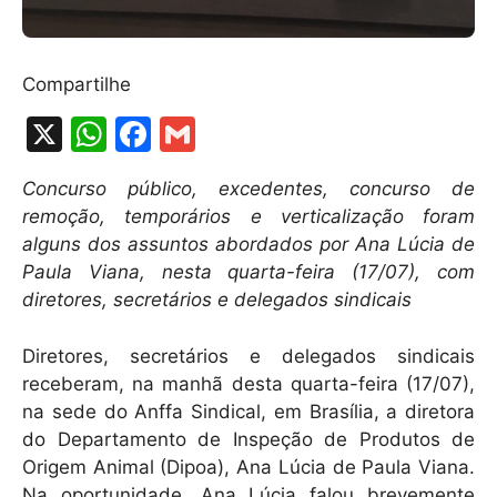
Compartilhe
X
W
F
G
h
a
m
Concurso público, excedentes, concurso de
at
c
ai
remoção, temporários e verticalização foram
s
e
l
alguns dos assuntos abordados por Ana Lúcia de
A
b
Paula Viana, nesta quarta-feira (17/07), com
diretores, secretários e delegados sindicais
p
o
p
o
Diretores, secretários e delegados sindicais
k
receberam, na manhã desta quarta-feira (17/07),
na sede do Anffa Sindical, em Brasília, a diretora
do Departamento de Inspeção de Produtos de
Origem Animal (Dipoa), Ana Lúcia de Paula Viana.
Na oportunidade, Ana Lúcia falou brevemente