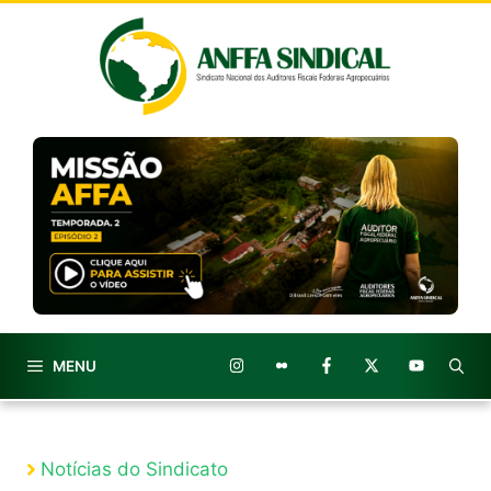
Pular
para
o
conteúdo
MENU
Notícias do Sindicato