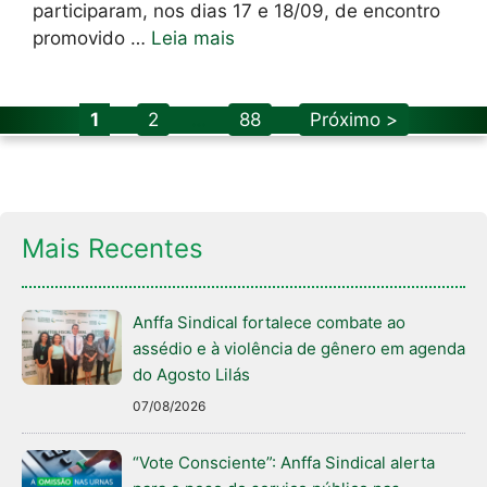
participaram, nos dias 17 e 18/09, de encontro
promovido …
Leia mais
Page
Page
Page
1
2
…
88
Próximo >
Mais Recentes
Anffa Sindical fortalece combate ao
assédio e à violência de gênero em agenda
do Agosto Lilás
07/08/2026
“Vote Consciente”: Anffa Sindical alerta