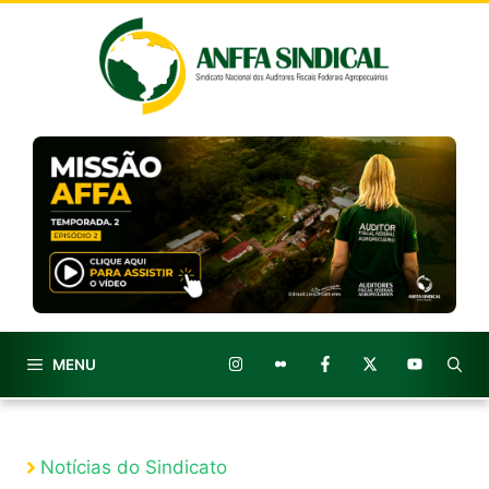
Pular
para
o
conteúdo
MENU
Notícias do Sindicato