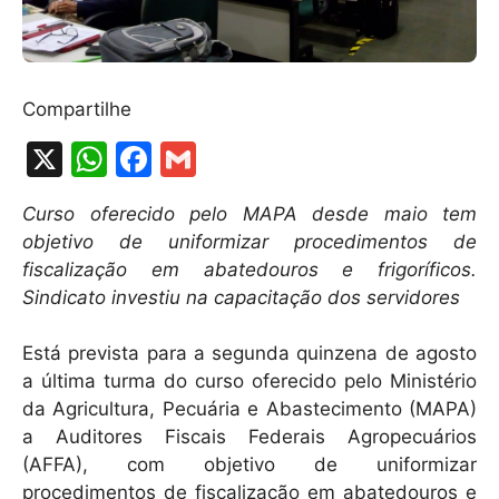
Compartilhe
X
W
F
G
h
a
m
Curso oferecido pelo MAPA desde maio tem
at
c
ai
objetivo de uniformizar procedimentos de
s
e
l
fiscalização em abatedouros e frigoríficos.
A
b
Sindicato investiu na capacitação dos servidores
p
o
Está prevista para a segunda quinzena de agosto
p
o
a última turma do curso oferecido pelo Ministério
k
da Agricultura, Pecuária e Abastecimento (MAPA)
a Auditores Fiscais Federais Agropecuários
(AFFA), com objetivo de uniformizar
procedimentos de fiscalização em abatedouros e