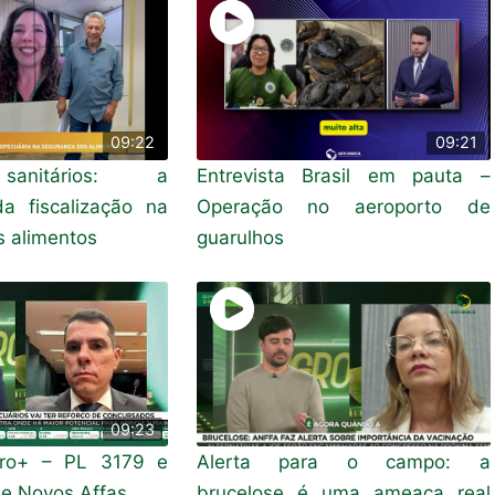
09:22
09:21
anitários: a
Entrevista Brasil em pauta –
da fiscalização na
Operação no aeroporto de
 alimentos
guarulhos
09:23
gro+ – PL 3179 e
Alerta para o campo: a
e Novos Affas
brucelose é uma ameaça real