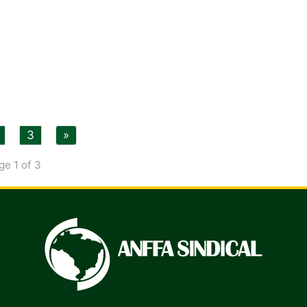
3
»
ge 1 of 3