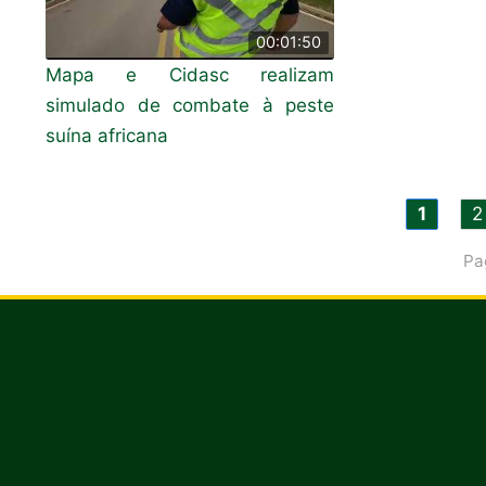
00:01:50
Mapa e Cidasc realizam
simulado de combate à peste
suína africana
1
2
Pa