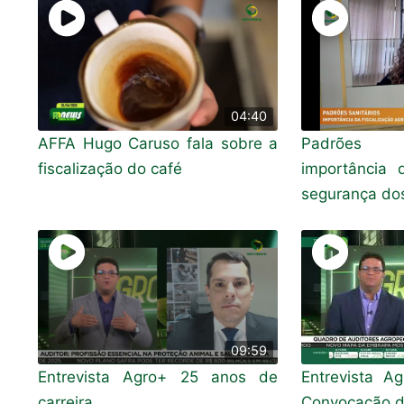
04:40
AFFA Hugo Caruso fala sobre a
Padrões s
fiscalização do café
importância 
segurança dos
09:59
Entrevista Agro+ 25 anos de
Entrevista A
carreira
Convocação d