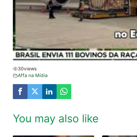
30
views
Affa na Mí­dia
You may also like