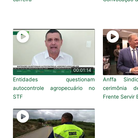
00:01:14
Entidades questionam
Anffa Sindi
autocontrole agropecuário no
cerimônia d
STF
Frente Servir B