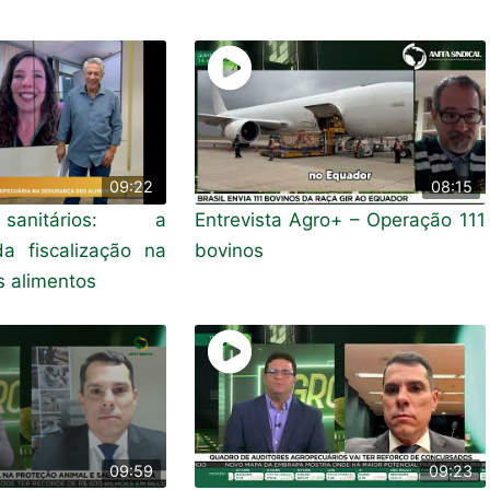
09:22
08:15
anitários: a
Entrevista Agro+ – Operação 111
da fiscalização na
bovinos
 alimentos
09:59
09:23