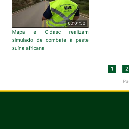
00:01:50
Mapa e Cidasc realizam
simulado de combate à peste
suína africana
1
2
Pa