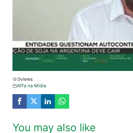
3
views
Affa na Mí­dia
You may also like