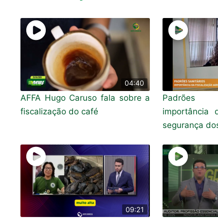
04:40
AFFA Hugo Caruso fala sobre a
Padrões s
fiscalização do café
importância 
segurança dos
09:21