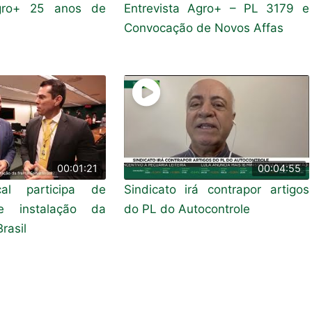
Agro+ 25 anos de
Entrevista Agro+ – PL 3179 e
Convocação de Novos Affas
00:01:21
00:04:55
cal participa de
Sindicato irá contrapor artigos
e instalação da
do PL do Autocontrole
rasil