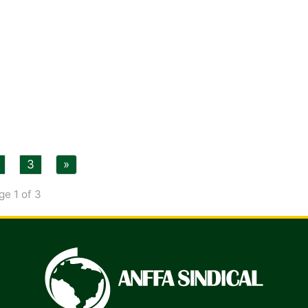
3
»
ge 1 of 3