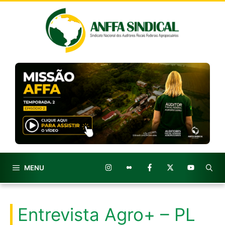
Pular
para
o
conteúdo
MENU
Entrevista Agro+ – PL