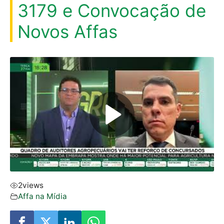
3179 e Convocação de
Novos Affas
2
views
Affa na Mí­dia