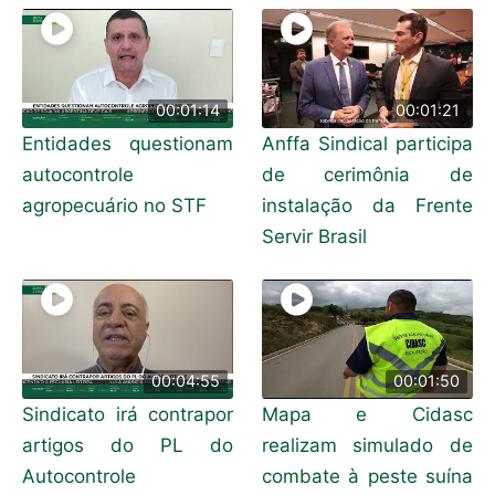
00:01:14
00:01:21
Entidades questionam
Anffa Sindical participa
autocontrole
de cerimônia de
agropecuário no STF
instalação da Frente
Servir Brasil
00:04:55
00:01:50
Sindicato irá contrapor
Mapa e Cidasc
artigos do PL do
realizam simulado de
Autocontrole
combate à peste suína