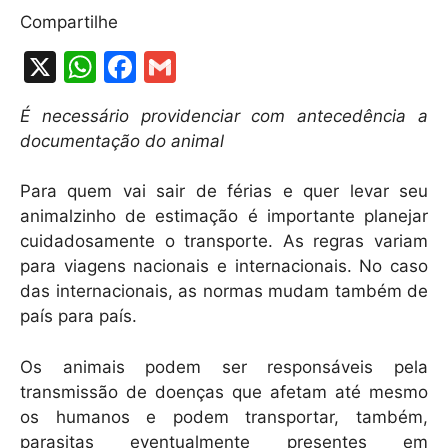
Compartilhe
X
W
F
G
h
a
m
É necessário providenciar com antecedência a
at
c
ai
documentação do animal
s
e
l
A
b
Para quem vai sair de férias e quer levar seu
animalzinho de estimação é importante planejar
p
o
cuidadosamente o transporte. As regras variam
p
o
para viagens nacionais e internacionais. No caso
k
das internacionais, as normas mudam também de
país para país.
Os animais podem ser responsáveis pela
transmissão de doenças que afetam até mesmo
os humanos e podem transportar, também,
parasitas eventualmente presentes em