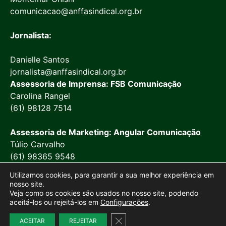
comunicacao@anffasindical.org.br
Jornalista:
Danielle Santos
jornalista@anffasindical.org.br
Assessoria de Imprensa: FSB Comunicação
Carolina Rangel
(61) 98128 7514
Assessoria de Marketing: Angular Comunicação
Túlio Carvalho
(61) 98365 9548
Utilizamos cookies, para garantir a sua melhor experiência em
nosso site.
Veja como os cookies são usados no nosso site, podendo
aceitá-los ou rejeitá-los em
Configurações
.
© 2026 Anffa Sindical
Close GDPR Cookie Banner
ACEITAR
REJEITAR
Site desenvolvido por
Marketing Objetivo