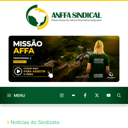
Pular
para
o
conteúdo
MENU
Notícias do Sindicato