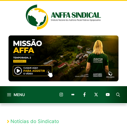
Pular
para
o
conteúdo
MENU
Notícias do Sindicato