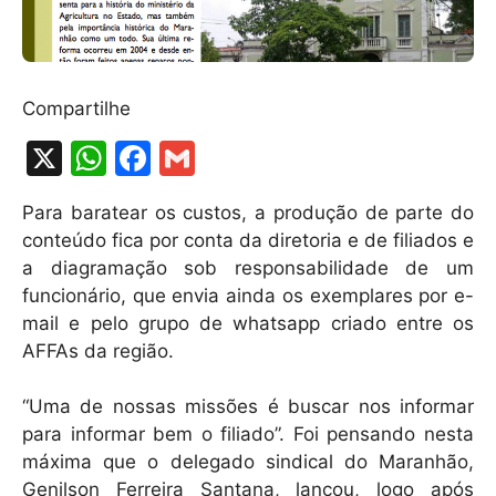
Compartilhe
X
W
F
G
h
a
m
Para baratear os custos, a produção de parte do
at
c
ai
conteúdo fica por conta da diretoria e de filiados e
s
e
l
a diagramação sob responsabilidade de um
A
b
funcionário, que envia ainda os exemplares por e-
mail e pelo grupo de whatsapp criado entre os
p
o
AFFAs da região.
p
o
k
“Uma de nossas missões é buscar nos informar
para informar bem o filiado”. Foi pensando nesta
máxima que o delegado sindical do Maranhão,
Genilson Ferreira Santana, lançou, logo após