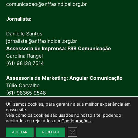
comunicacao@anffasindical.org.br
Jornalista:
Danielle Santos
jornalista@anffasindical.org.br
Assessoria de Imprensa: FSB Comunicação
Carolina Rangel
(61) 98128 7514
Assessoria de Marketing: Angular Comunicação
Túlio Carvalho
(61) 98365 9548
Utilizamos cookies, para garantir a sua melhor experiência em
nosso site.
Veja como os cookies são usados no nosso site, podendo
aceitá-los ou rejeitá-los em
Configurações
.
© 2026 Anffa Sindical
Close GDPR Cookie Banner
ACEITAR
REJEITAR
Site desenvolvido por
Marketing Objetivo