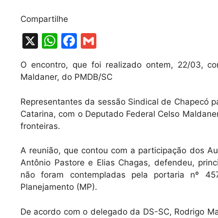
Compartilhe
X
W
F
G
h
a
m
O encontro, que foi realizado ontem, 22/03, c
at
c
ai
Maldaner, do PMDB/SC
s
e
l
A
b
Representantes da sessão Sindical de Chapecó p
Catarina, com o Deputado Federal Celso Maldaner 
p
o
fronteiras.
p
o
k
A reunião, que contou com a participação dos Au
Antônio Pastore e Elias Chagas, defendeu, prin
não foram contempladas pela portaria nº 45
Planejamento (MP).
De acordo com o delegado da DS-SC, Rodrigo Ma