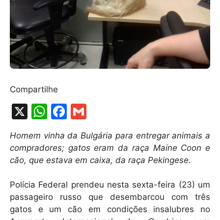
Compartilhe
X
W
F
G
h
a
m
Homem vinha da Bulgária para entregar animais a
at
c
ai
compradores; gatos eram da raça Maine Coon e
s
e
l
cão, que estava em caixa, da raça Pekingese.
A
b
Polícia Federal prendeu nesta sexta-feira (23) um
p
o
passageiro russo que desembarcou com três
p
o
gatos e um cão em condições insalubres no