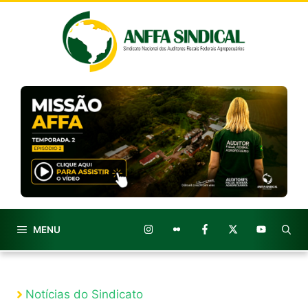
Pular
para
o
conteúdo
MENU
Notícias do Sindicato