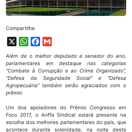
Compartilhe
X
W
F
G
h
a
m
Além de o melhor deputado e senador do ano,
at
c
ai
parlamentares em destaque nas categorias
s
e
l
“Combate à Corrupção e ao Crime Organizado”,
A
b
“Defesa da Seguridade Social” e “Defesa
Agropecuária” também serão agraciados com o
p
o
prêmio
p
o
k
Um dos apoiadores do Prêmio Congresso em
Foco 2017, o Anffa Sindical estará presente na
escolha dos melhores parlamentares do país, que
acontece durante solenidade, na noite desta