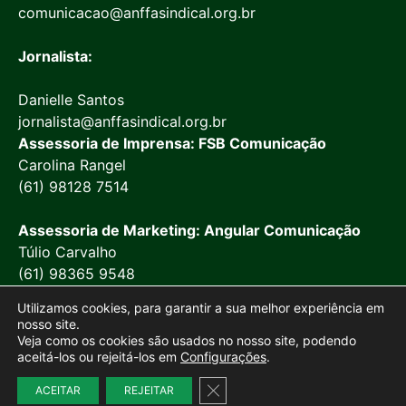
comunicacao@anffasindical.org.br
Jornalista:
Danielle Santos
jornalista@anffasindical.org.br
Assessoria de Imprensa: FSB Comunicação
Carolina Rangel
(61) 98128 7514
Assessoria de Marketing: Angular Comunicação
Túlio Carvalho
(61) 98365 9548
Utilizamos cookies, para garantir a sua melhor experiência em
nosso site.
Veja como os cookies são usados no nosso site, podendo
aceitá-los ou rejeitá-los em
Configurações
.
© 2026 Anffa Sindical
Close GDPR Cookie Banner
Site desenvolvido por
Marketing Objetivo
ACEITAR
REJEITAR