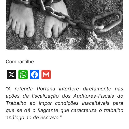
Compartilhe
X
W
F
G
h
a
m
"A referida Portaria interfere diretamente nas
at
c
ai
ações de fiscalização dos Auditores-Fiscais do
s
e
l
Trabalho ao impor condições inaceitáveis para
A
b
que se dê o flagrante que caracteriza o trabalho
análogo ao de escravo."
p
o