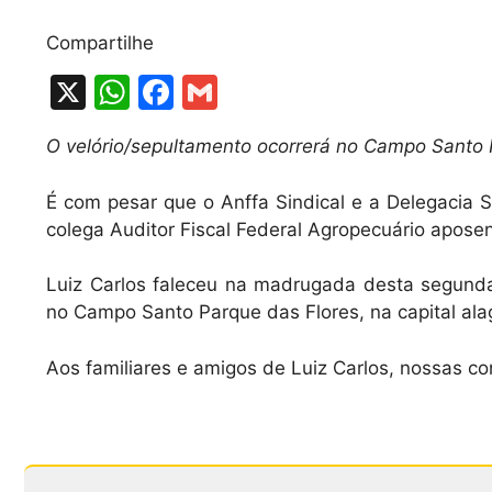
Compartilhe
X
W
F
G
h
a
m
O velório/sepultamento ocorrerá no Campo Santo 
at
c
ai
s
e
l
É com pesar que o Anffa Sindical e a Delegacia 
A
b
colega Auditor Fiscal Federal Agropecuário apose
p
o
Luiz Carlos faleceu na madrugada desta segunda-
p
o
no Campo Santo Parque das Flores, na capital al
k
Aos familiares e amigos de Luiz Carlos, nossas co