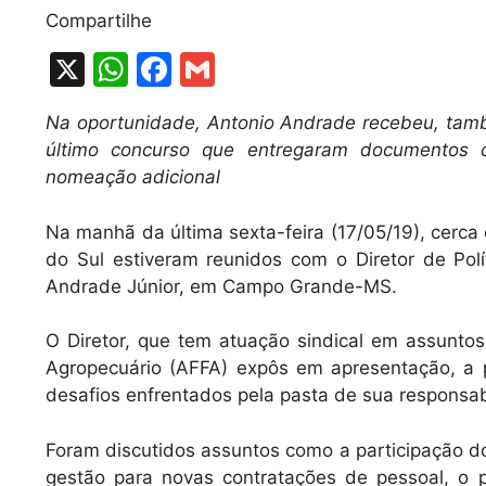
Compartilhe
X
W
F
G
h
a
m
Na oportunidade, Antonio Andrade recebeu, tam
at
c
ai
último concurso que entregaram documentos c
s
e
l
nomeação adicional
A
b
Na manhã da última sexta-feira (17/05/19), cerca 
p
o
do Sul estiveram reunidos com o Diretor de Polít
p
o
Andrade Júnior, em Campo Grande-MS.
k
O Diretor, que tem atuação sindical em assuntos 
Agropecuário (AFFA) expôs em apresentação, a
desafios enfrentados pela pasta de sua responsab
Foram discutidos assuntos como a participação d
gestão para novas contratações de pessoal, o 