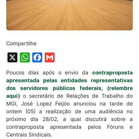
Compartilhe
X
W
F
G
h
a
m
Poucos dias após o envio da
contraproposta
at
c
ai
apresentada pelas entidades representativas
s
e
l
dos servidores públicos federais, (relembre
A
b
aqui)
o secretário de Relações de Trabalho do
MGI, José Lopez Feijóo anunciou na tarde de
p
o
ontem (05) a realização de uma audiência no
p
o
próximo dia 28/02, a qual discutirá sobre a
k
contraproposta apresentada pelos Fóruns e
Centrais Sindicais.