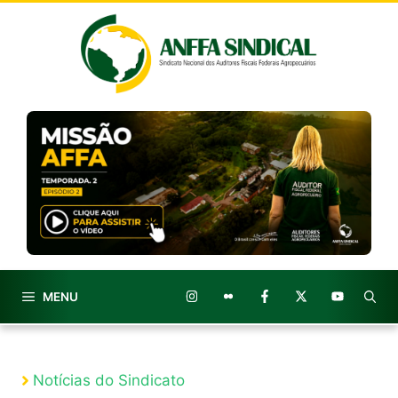
Pular
para
o
conteúdo
MENU
Notícias do Sindicato