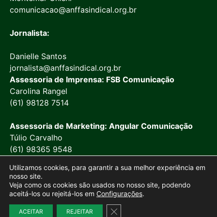
comunicacao@anffasindical.org.br
Jornalista:
Danielle Santos
jornalista@anffasindical.org.br
Assessoria de Imprensa: FSB Comunicação
Carolina Rangel
(61) 98128 7514
Assessoria de Marketing: Angular Comunicação
Túlio Carvalho
(61) 98365 9548
Utilizamos cookies, para garantir a sua melhor experiência em
nosso site.
Veja como os cookies são usados no nosso site, podendo
aceitá-los ou rejeitá-los em
Configurações
.
© 2026 Anffa Sindical
Close GDPR Cookie Banner
Site desenvolvido por
Marketing Objetivo
ACEITAR
REJEITAR