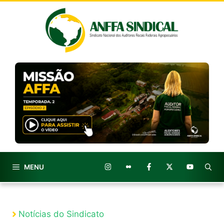
Pular
para
o
conteúdo
MENU
Notícias do Sindicato