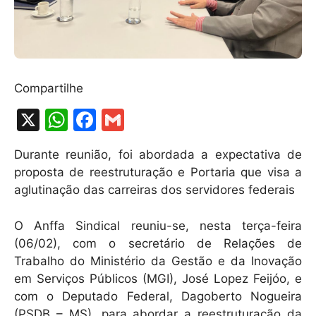
Compartilhe
X
W
F
G
h
a
m
Durante reunião, foi abordada a expectativa de
at
c
ai
proposta de reestruturação e Portaria que visa a
s
e
l
aglutinação das carreiras dos servidores federais
A
b
O Anffa Sindical reuniu-se, nesta terça-feira
p
o
(06/02), com o secretário de Relações de
p
o
Trabalho do Ministério da Gestão e da Inovação
k
em Serviços Públicos (MGI), José Lopez Feijóo, e
com o Deputado Federal, Dagoberto Nogueira
(PSDB – MS), para abordar a reestruturação da