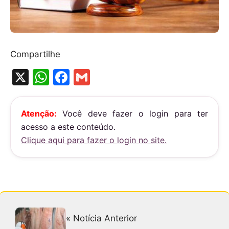
Compartilhe
X
W
F
G
h
a
m
at
c
ai
Atenção:
Você deve fazer o login para ter
s
e
l
acesso a este conteúdo.
A
b
Clique aqui para fazer o login no site.
p
o
p
o
k
« Notícia Anterior