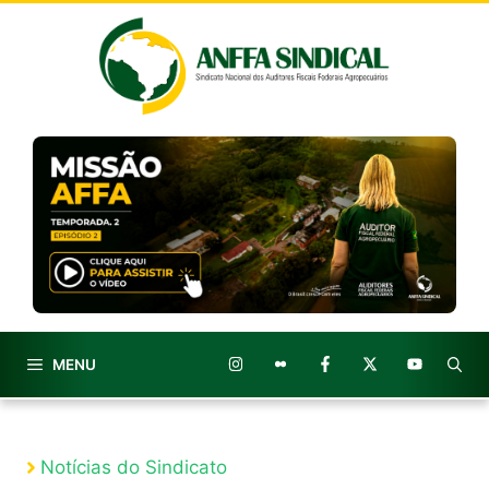
Pular
para
o
conteúdo
MENU
Notícias do Sindicato