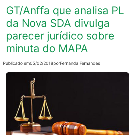
GT/Anffa que analisa PL
da Nova SDA divulga
parecer jurídico sobre
minuta do MAPA
Publicado em
05/02/2018
por
Fernanda Fernandes