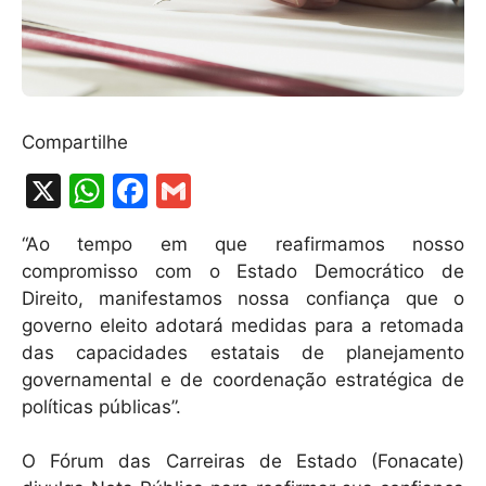
Compartilhe
X
W
F
G
h
a
m
“Ao tempo em que reafirmamos nosso
at
c
ai
compromisso com o Estado Democrático de
s
e
l
Direito, manifestamos nossa confiança que o
A
b
governo eleito adotará medidas para a retomada
das capacidades estatais de planejamento
p
o
governamental e de coordenação estratégica de
p
o
políticas públicas”.
k
O Fórum das Carreiras de Estado (Fonacate)