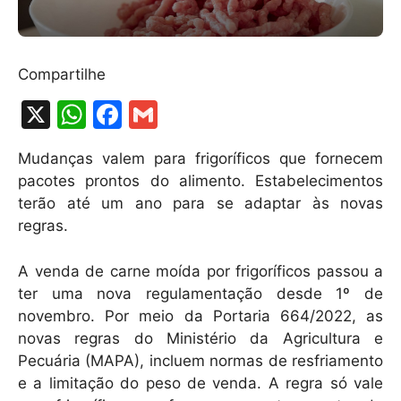
Compartilhe
X
W
F
G
h
a
m
Mudanças valem para frigoríficos que fornecem
at
c
ai
pacotes prontos do alimento. Estabelecimentos
s
e
l
terão até um ano para se adaptar às novas
A
b
regras.
p
o
A venda de carne moída por frigoríficos passou a
p
o
ter uma nova regulamentação desde 1º de
k
novembro. Por meio da Portaria 664/2022, as
novas regras do Ministério da Agricultura e
Pecuária (MAPA), incluem normas de resfriamento
e a limitação do peso de venda. A regra só vale