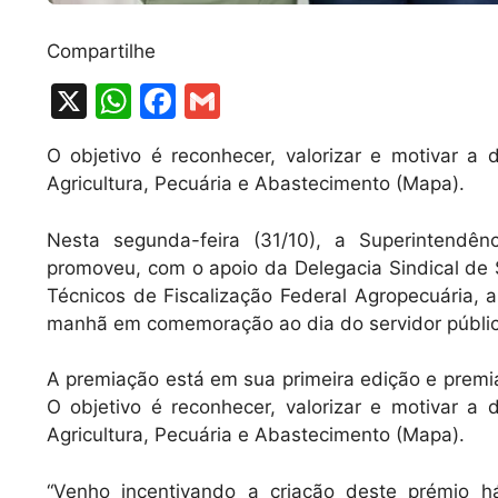
Compartilhe
X
W
F
G
h
a
m
O objetivo é reconhecer, valorizar e motivar a
at
c
ai
Agricultura, Pecuária e Abastecimento (Mapa).
s
e
l
A
b
Nesta segunda-feira (31/10), a Superintendên
promoveu, com o apoio da Delegacia Sindical de 
p
o
Técnicos de Fiscalização Federal Agropecuária, 
p
o
manhã em comemoração ao dia do servidor públic
k
A premiação está em sua primeira edição e premia 
O objetivo é reconhecer, valorizar e motivar a
Agricultura, Pecuária e Abastecimento (Mapa).
“Venho incentivando a criação deste prémio 