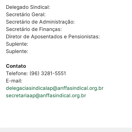
h
a
m
Delegado Sindical:
at
c
ai
Secretário Geral:
s
e
l
Secretário de Administração:
A
b
Secretário de Finanças:
Diretor de Aposentados e Pensionistas:
p
o
Suplente:
p
o
Suplente:
k
Contato
Telefone: (96) 3281-5551
E-mail:
delegaciasindicalap@anffasindical.org.br
secretariaap@anffasindical.org.br