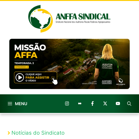
Pular
para
o
conteúdo
MENU
Notícias do Sindicato