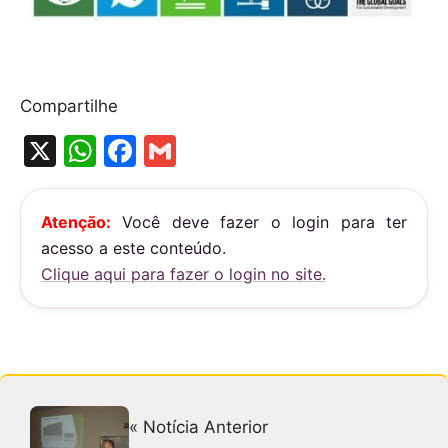
Compartilhe
X
W
F
G
h
a
m
at
c
ai
Atenção:
Você deve fazer o login para ter
s
e
l
acesso a este conteúdo.
A
b
Clique aqui para fazer o login no site.
p
o
p
o
k
« Notícia Anterior