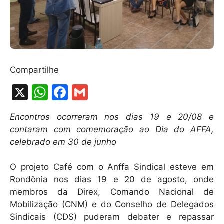
Compartilhe
X
W
F
G
h
a
m
Encontros ocorreram nos dias 19 e 20/08 e
at
c
ai
contaram com comemoração ao Dia do AFFA,
s
e
l
celebrado em 30 de junho
A
b
O projeto Café com o Anffa Sindical esteve em
p
o
Rondônia nos dias 19 e 20 de agosto, onde
p
o
membros da Direx, Comando Nacional de
k
Mobilização (CNM) e do Conselho de Delegados
Sindicais (CDS) puderam debater e repassar