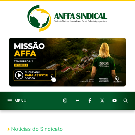
Pular
para
o
conteúdo
MENU
Notícias do Sindicato