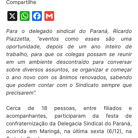
Compartilhe
X
W
F
G
h
a
m
Para o delegado sindical do Paraná, Ricardo
at
c
ai
Piazzetta, “eventos como esses são uma
s
e
l
oportunidade, depois de um ano inteiro de
A
b
trabalho, para que os colegas possam se reunir
em um ambiente descontraído para conversar
p
o
sobre diversos assuntos, se organizar e começar
p
o
o ano novo com os ânimos renovados, sabendo
k
que podem contar com o Sindicato sempre que
precisarem”.
Cerca de 18 pessoas, entre filiados e
acompanhantes, participaram da festa de
confraternização da Delegacia Sindical do Paraná,
ocorrida em Maringá, na última sexta (6/12), na