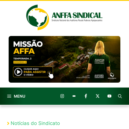
Pular
para
o
conteúdo
MENU
Notícias do Sindicato