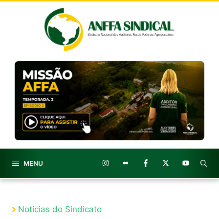
Pular
para
o
conteúdo
MENU
Notícias do Sindicato