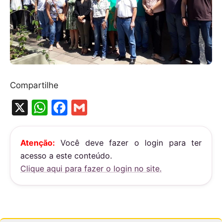
Compartilhe
X
W
F
G
h
a
m
at
c
ai
Atenção:
Você deve fazer o login para ter
s
e
l
acesso a este conteúdo.
A
b
Clique aqui para fazer o login no site.
p
o
p
o
k