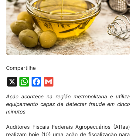
Compartilhe
X
W
F
G
h
a
m
Ação acontece na região metropolitana e utiliza
at
c
ai
equipamento capaz de detectar fraude em cinco
s
e
l
minutos
A
b
Auditores Fiscais Federais Agropecuários (Affas)
p
o
realizam hoje (10) uma ação de fiscalização para