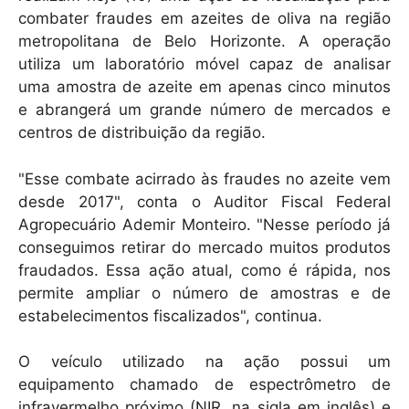
p
o
combater fraudes em azeites de oliva na região
k
metropolitana de Belo Horizonte. A operação
utiliza um laboratório móvel capaz de analisar
uma amostra de azeite em apenas cinco minutos
e abrangerá um grande número de mercados e
centros de distribuição da região.
"Esse combate acirrado às fraudes no azeite vem
desde 2017", conta o Auditor Fiscal Federal
Agropecuário Ademir Monteiro. "Nesse período já
conseguimos retirar do mercado muitos produtos
fraudados. Essa ação atual, como é rápida, nos
permite ampliar o número de amostras e de
estabelecimentos fiscalizados", continua.
O veículo utilizado na ação possui um
equipamento chamado de espectrômetro de
infravermelho próximo (NIR, na sigla em inglês) e