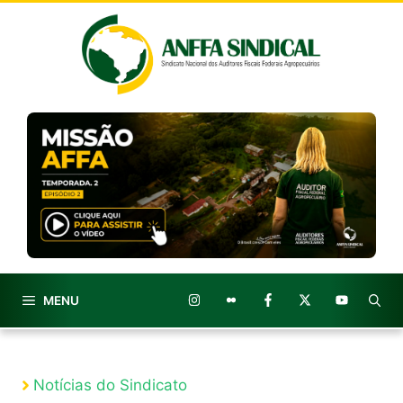
Pular
para
o
conteúdo
MENU
Notícias do Sindicato