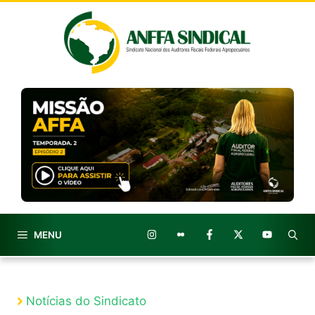
Pular
para
o
conteúdo
MENU
Notícias do Sindicato