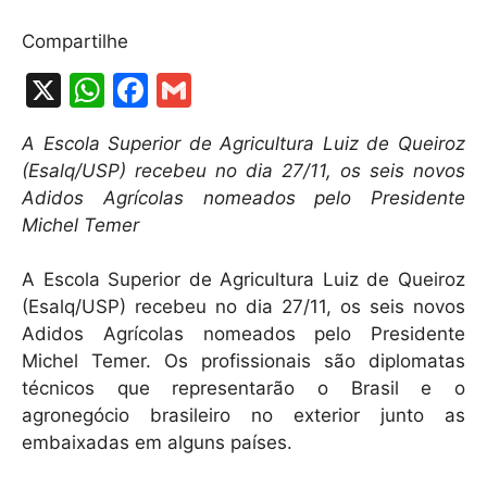
Compartilhe
X
W
F
G
h
a
m
A Escola Superior de Agricultura Luiz de Queiroz
at
c
ai
(Esalq/USP) recebeu no dia 27/11, os seis novos
s
e
l
Adidos Agrícolas nomeados pelo Presidente
A
b
Michel Temer
p
o
A Escola Superior de Agricultura Luiz de Queiroz
p
o
(Esalq/USP) recebeu no dia 27/11, os seis novos
k
Adidos Agrícolas nomeados pelo Presidente
Michel Temer. Os profissionais são diplomatas
técnicos que representarão o Brasil e o
agronegócio brasileiro no exterior junto as
embaixadas em alguns países.