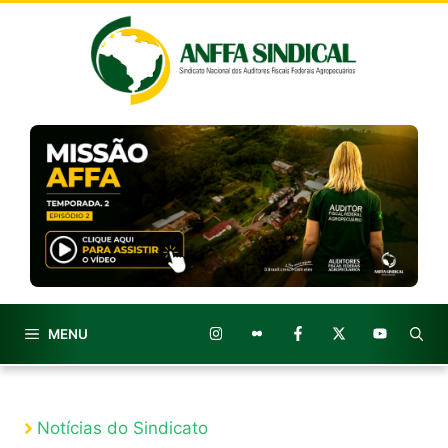
Pular
para
o
conteúdo
MENU
Notícias do Sindicato