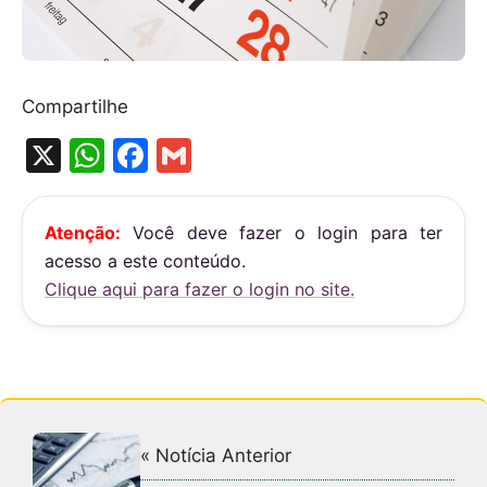
Compartilhe
X
W
F
G
h
a
m
at
c
ai
Atenção:
Você deve fazer o login para ter
s
e
l
acesso a este conteúdo.
A
b
Clique aqui para fazer o login no site.
p
o
p
o
k
« Notícia Anterior