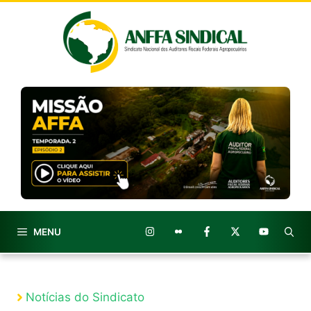
Pular
para
o
conteúdo
MENU
Notícias do Sindicato