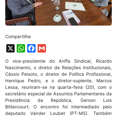
Compartilhe
X
W
F
G
h
a
m
O vice-presidente do Anffa Sindical, Ricardo
at
c
ai
Nascimento, o diretor de Relações Institucionais,
s
e
l
Cássio Peixoto, o diretor de Política Profissional,
A
b
Henrique Pedro, e o diretor-suplente, Marcos
Lessa, reuniram-se na quarta-feira (20), com o
p
o
secretário especial de Assuntos Parlamentares da
p
o
Presidência da República, Gerson Luis
k
Bittencourt. O encontro foi intermediado pelo
deputado Vander Loubet (PT-MS). Também