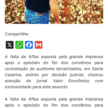
Compartilhe
X
W
F
G
h
a
m
A falta de Affas exposta pela grande imprensa
at
c
ai
após o episódio do fim dos convênios para
s
e
l
contratação de auditores terceirizados, em Santa
A
b
Catarina, extinto por decisão judicial, chamou
atenção do jornal Valor Econômico com
p
o
exclusividade para este assunto.
p
o
k
A falta de Affas exposta pela grande imprensa
após o episódio do fim dos convênios para