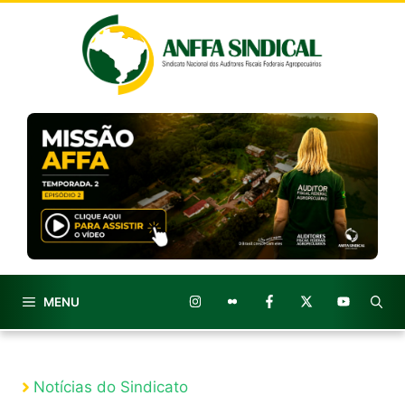
Pular
para
o
conteúdo
MENU
Notícias do Sindicato