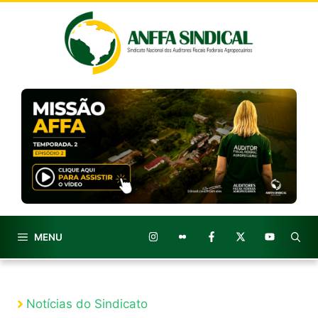
Pular
para
o
conteúdo
MENU
Notícias do Sindicato