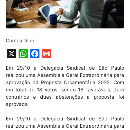
Compartilhe
X
W
F
G
h
a
m
Em 29/10 a Delegacia Sindical de São Paulo
at
c
ai
realizou uma Assembleia Geral Extraordinária para
s
e
l
aprovação da Proposta Orçamentária 2022. Com
A
b
um total de 18 votos, sendo 16 favoráveis, zero
contrários e duas abstenções a proposta foi
p
o
aprovada
p
o
k
Em 29/10 a Delegacia Sindical de São Paulo
realizou uma Assembleia Geral Extraordinária para