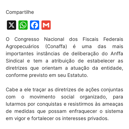
Compartilhe
X
W
F
G
h
a
m
O Congresso Nacional dos Fiscais Federais
at
c
ai
Agropecuários (Conaffa) é uma das mais
s
e
l
importantes instâncias de deliberação do Anffa
A
b
Sindical e tem a atribuição de estabelecer as
diretrizes que orientam a atuação da entidade,
p
o
conforme previsto em seu Estatuto.
p
o
k
Cabe a ele traçar as diretrizes de ações conjuntas
com o movimento social organizado, para
lutarmos por conquistas e resistirmos às ameaças
de medidas que possam enfraquecer o sistema
em vigor e fortalecer os interesses privados.