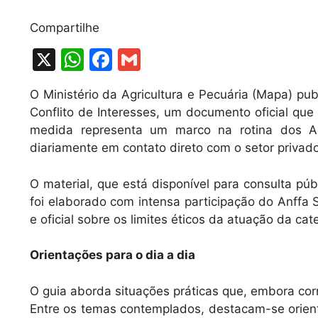
Compartilhe
X
W
F
G
h
a
m
O Ministério da Agricultura e Pecuária (Mapa) pub
at
c
ai
Conflito de Interesses, um documento oficial que
s
e
l
medida representa um marco na rotina dos Au
A
b
diariamente em contato direto com o setor privad
p
o
O material, que está disponível para consulta púb
p
o
foi elaborado com intensa participação do Anffa S
k
e oficial sobre os limites éticos da atuação da cat
Orientações para o dia a dia
O guia aborda situações práticas que, embora corr
Entre os temas contemplados, destacam-se orienta