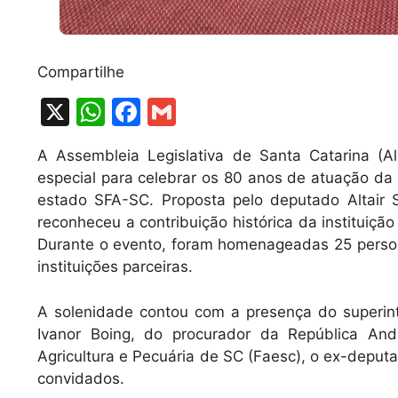
Compartilhe
X
W
F
G
h
a
m
A Assembleia Legislativa de Santa Catarina (Al
at
c
ai
especial para celebrar os 80 anos de atuação da 
s
e
l
estado SFA-SC. Proposta pelo deputado Altair 
A
b
reconheceu a contribuição histórica da instituiçã
Durante o evento, foram homenageadas 25 persona
p
o
instituições parceiras.
p
o
k
A solenidade contou com a presença do superint
Ivanor Boing, do procurador da República And
Agricultura e Pecuária de SC (Faesc), o ex-deput
convidados.