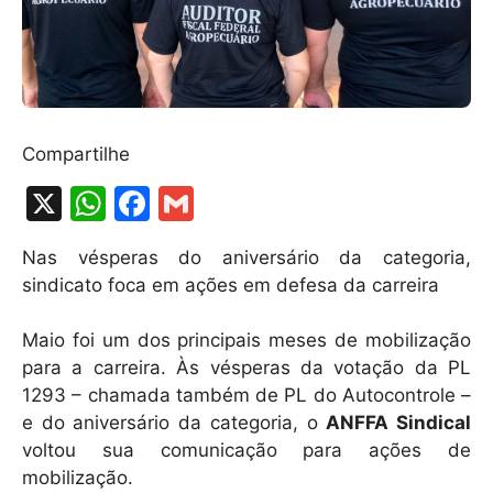
Compartilhe
X
W
F
G
h
a
m
Nas vésperas do aniversário da categoria,
at
c
ai
sindicato foca em ações em defesa da carreira
s
e
l
A
b
Maio foi um dos principais meses de mobilização
para a carreira. Às vésperas da votação da PL
p
o
1293 – chamada também de PL do Autocontrole –
p
o
e do aniversário da categoria, o
ANFFA Sindical
k
voltou sua comunicação para ações de
mobilização.