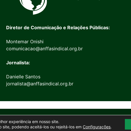
Diretor de Comunicação e Relações Públicas:
Montemar Onishi
comunicacao@anffasindical.org.br
Jornalista:
Danielle Santos
jornalista@anffasindical.org.br
© 2026 Anffa Sindical
elhor experiência em nosso site.
Site desenvolvido por
Marketing Objetivo
 site, podendo aceitá-los ou rejeitá-los em
Configurações
.