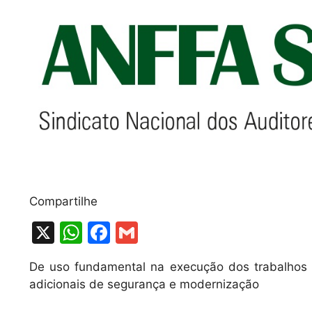
Compartilhe
X
W
F
G
h
a
m
De uso fundamental na execução dos trabalhos de
at
c
ai
adicionais de segurança e modernização
s
e
l