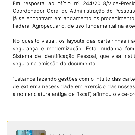
A
b
Em resposta ao ofício nº 244/2018/Vice-Pres
Coordenador-Geral de Administração de Pessoas 
p
o
já se encontram em andamento os procedimentos 
p
o
Federal Agropecuário, de uso fundamental na exec
k
No quesito visual, os layouts das carteirinhas ir
segurança e modernização. Esta mudança fome
Sistema de Identificação Pessoal, que visa inst
seguro na emissão do documento.
“Estamos fazendo gestões com o intuito das carte
de extrema necessidade em exercício das nossas
a nomenclatura antiga de fiscal”, afirmou o vice-