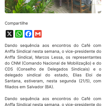
Compartilhe
X
W
F
G
h
a
m
Dando sequência aos encontros do Café com
at
c
ai
Anffa Sindical nesta semana, o vice-presidente do
s
e
l
Anffa Sindical, Marcos Lessa, os representantes
A
b
do CNM (Comando Nacional de Mobilização) e do
CDS (Conselho de Delegados Sindicais) e o
p
o
delegado sindical do estado, Elias Eloi de
p
o
Santana, estiveram, nesta segunda (21/5), com
k
filiados em Salvador (BA).
Dando sequência aos encontros do Café com
Anffa Sindical nesta semana, o vice-presidente do