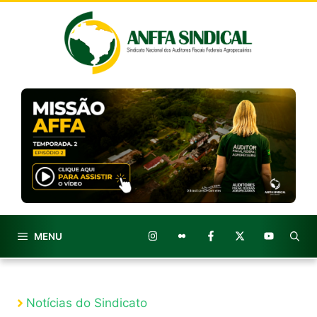
Pular
para
o
conteúdo
MENU
Notícias do Sindicato