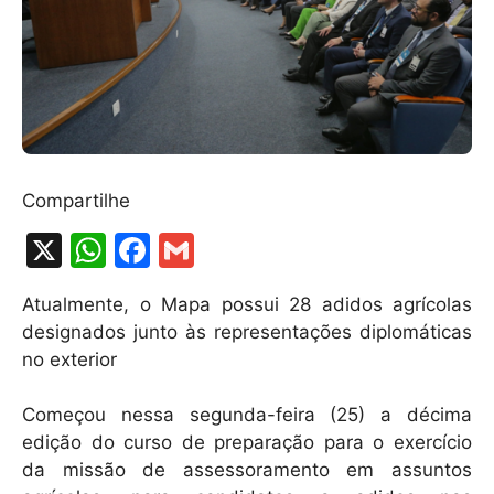
Compartilhe
X
W
F
G
h
a
m
Atualmente, o Mapa possui 28 adidos agrícolas
at
c
ai
designados junto às representações diplomáticas
s
e
l
no exterior
A
b
Começou nessa segunda-feira (25) a décima
p
o
edição do curso de preparação para o exercício
p
o
da missão de assessoramento em assuntos